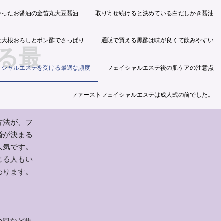
かったお醤油の金笛丸大豆醤油
取り寄せ続けると決めている白だしかき醤油
は大根おろしとポン酢でさっぱり
通販で買える黒酢は味が良くて飲みやすい
る最
イシャルエステを受ける最適な頻度
フェイシャルエステ後の肌ケアの注意点
ファーストフェイシャルエステは成人式の前でした。
方法が、フ
婚が決まる
人気です。
じる人もい
わります。
2回など集