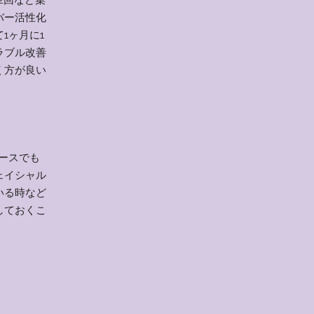
バー活性化
1ヶ月に1
ラブル改善
く方が良い
ースでも
ェイシャル
いる時など
しておくこ