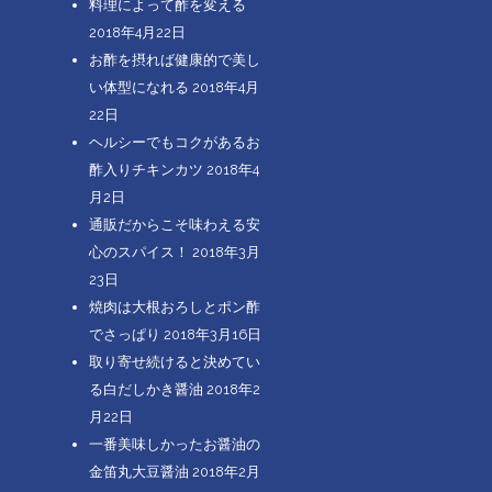
料理によって酢を変える
2018年4月22日
お酢を摂れば健康的で美し
い体型になれる
2018年4月
22日
ヘルシーでもコクがあるお
酢入りチキンカツ
2018年4
月2日
通販だからこそ味わえる安
心のスパイス！
2018年3月
23日
焼肉は大根おろしとポン酢
でさっぱり
2018年3月16日
取り寄せ続けると決めてい
る白だしかき醤油
2018年2
月22日
一番美味しかったお醤油の
金笛丸大豆醤油
2018年2月