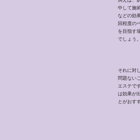
中して施
などの効
回程度の
を目指す
でしょう
それに対
問題ない
エステで
は効果が
とがおす