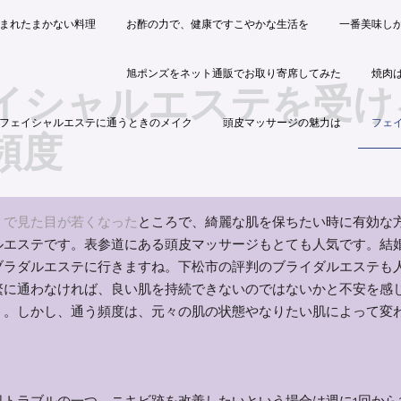
まれたまかない料理
お酢の力で、健康ですこやかな生活を
一番美味し
旭ポンズをネット通販でお取り寄席してみた
焼肉
イシャルエステを受け
フェイシャルエステに通うときのメイク
頭皮マッサージの魅力は
フェ
頻度
トで見た目が若くなった
ところで、綺麗な肌を保ちたい時に有効な
ルエステです。表参道にある頭皮マッサージもとても人気です。結
ブラダルエステに行きますね。下松市の評判のブライダルエステも
繁に通わなければ、良い肌を持続できないのではないかと不安を感
う。しかし、通う頻度は、元々の肌の状態やなりたい肌によって変
肌トラブルの一つ、ニキビ跡を改善したいという場合は週に1回から