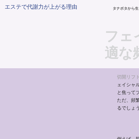
エステで代謝力が上がる理由
タナボタから生
フェ
適な
切開リフ
ェイシャ
と焦って
ただ、頻
るでしょ
例えば、