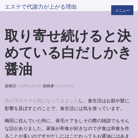
エステで代謝力が上がる理由
メニュー
取り寄せ続けると決
めている白だしかき
醤油
投稿日:
2018年2月22日
投稿者:
nz3mH0Qy
目の下のクマも気になってきました
し、食生活はお肌や髪に
影響を及ぼすとのことで、食生活には気を使っています。
梅田に住んでいた時に、発毛ケアをしその際の雑談でもそん
な話がありました。家族が和食が好きなので夕食は和食を作
ることが多いのですがだしにはこだわってもお醤油にはあま