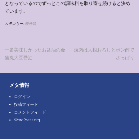
となっているのでずっとこの調味料を取り寄せ続けると決め
ています。
カテゴリー:
未分類
投
一番美味しかったお醤油の金
焼肉は大根おろしとポン酢で
笛丸大豆醤油
さっぱり
稿
ナ
ビ
メタ情報
ゲ
ログイン
投稿フィード
ー
コメントフィード
シ
WordPress.org
ョ