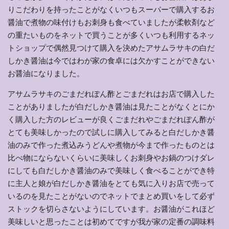
りこだわりを持ったことがなくいつもスーパーで購入するお
醤油で煮物の味付けもお刺身も食べていましたが柔軟剤など
の重たいものをネットで買うことが多くいつも利用するネッ
トショップで偶然見つけて購入を決めたアサムラサキの白だ
しかき醤油は今ではわが家の食卓には欠かすことができない
お醤油になりました。
アサムラサキのごまだれぽん酢とごまだれはお店で購入した
ことがありましたが白だしかき醤油は見たことがなくとにか
く購入した方のレビューが良くごまだれやごまだれぽん酢が
とても美味しかったので試しに購入してみると白だしかき醤
油のみで作った煮込みうどんや煮物が今まで作ったものとは
比べ物にならないくらいに美味しくお刺身やお鍋のつけダレ
にしても白だしかき醤油のみで美味しく食べることができ特
に主人と娘が白だしかき醤油をとても気に入りお店で売って
いるのを見たことがないのでネットでまとめ買いをして必ず
ストックを切らさないようにしています。お醤油がこれほど
美味しいと思ったことは初めてですが我が家の定番の調味料