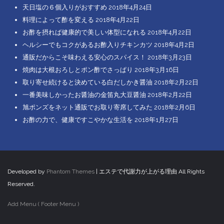
天日塩の６個入りがおすすめ
2018年4月24日
料理によって酢を変える
2018年4月22日
お酢を摂れば健康的で美しい体型になれる
2018年4月22日
ヘルシーでもコクがあるお酢入りチキンカツ
2018年4月2日
通販だからこそ味わえる安心のスパイス！
2018年3月23日
焼肉は大根おろしとポン酢でさっぱり
2018年3月16日
取り寄せ続けると決めている白だしかき醤油
2018年2月22日
一番美味しかったお醤油の金笛丸大豆醤油
2018年2月22日
旭ポンズをネット通販でお取り寄席してみた
2018年2月6日
お酢の力で、健康ですこやかな生活を
2018年1月27日
Developed by
Phantom Themes
| エステで代謝力が上がる理由 All Rights
Reserved.
Add Menu ( Footer Menu )